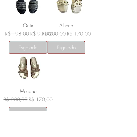
Onix
Athena
Preço normal
Preço promocional
Preço normal
Preço promocional
R$ 198,00
R$ 99,00
R$ 200,00
R$ 170,00
Esgotado
Esgotado
Melione
Preço normal
Preço promocional
R$ 200,00
R$ 170,00
Esgotado