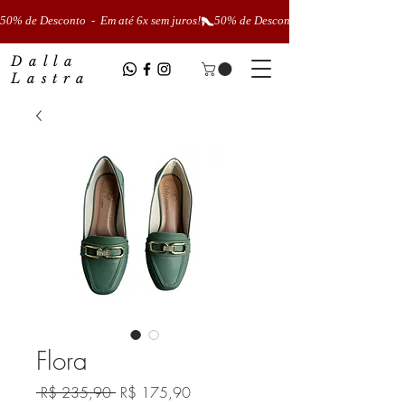
50% de Desconto  -  Em até 6x sem juros!
Dalla
Lastra
Flora
Preço
Preço
 R$ 235,90 
R$ 175,90