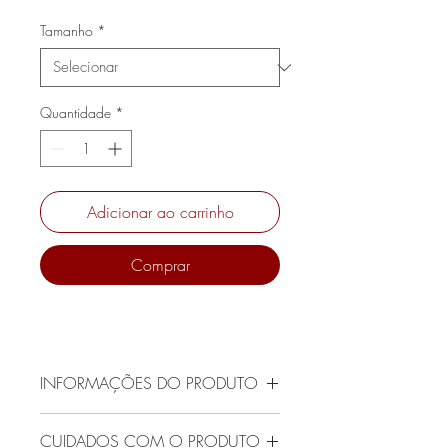
normal
promocional
Tamanho
*
Quantidade
*
Adicionar ao carrinho
Comprar
INFORMAÇÕES DO PRODUTO
Em um tom sofisticado de verde pistache,
CUIDADOS COM O PRODUTO
o Mocassim Flora traz frescor e