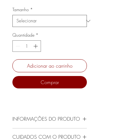
normal
promocional
Tamanho
*
Quantidade
*
Adicionar ao carrinho
Comprar
INFORMAÇÕES DO PRODUTO
A sapatilha marrom Canela, combina a
CUIDADOS COM O PRODUTO
sofisticação dos tons terrosos com um