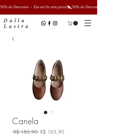
50% de Desconto  -  Em até 6x sem juros!
Dalla
Lastra
Canela
Preço
Preço
 R$ 185,90 
R$ 165,90